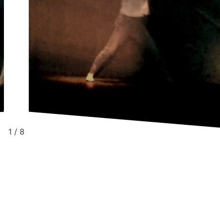
2
/
8